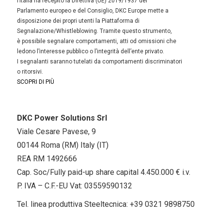
l’Italia ha recepito la Direttiva (UE) 2019/1937 del
Parlamento europeo e del Consiglio, DKC Europe mette a
disposizione dei propri utenti la Piattaforma di
Segnalazione/Whistleblowing. Tramite questo strumento,
è possibile segnalare comportamenti, atti od omissioni che
ledono l’interesse pubblico o l’integrità dell’ente privato.
I segnalanti saranno tutelati da comportamenti discriminatori
o ritorsivi.
SCOPRI DI PIÙ
DKC Power Solutions Srl
Viale Cesare Pavese, 9
00144 Roma (RM) Italy (IT)
REA RM 1492666
Cap. Soc/Fully paid-up share capital 4.450.000 € i.v.
P. IVA – C.F.-EU Vat: 03559590132
Tel. linea produttiva Steeltecnica:
+39 0321 9898750