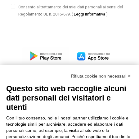
Consento al trattamento dei miei dati personali ai sensi del
Regolamento UE n. 2016/679.
(
Leggi informativa
)
Rifiuta cookie non necessari ✕
Questo sito web raccoglie alcuni
dati personali dei visitatori e
Modello organizzativo, gestione e controllo – D. lgs.
231/2001
utenti
Politica di gruppo
Con il tuo consenso, noi e i nostri partner utilizziamo i cookie e
Condizioni generali di vendita DKC Europe
tecnologie simili per archiviare, accedere ed elaborare i dati
Condizioni generali di vendita DKC Power Solutions
personali come, ad esempio, la visita al sito web o la
Condizioni generali di acquisto
personalizzazione degli annunci. Poiché rispettiamo il tuo diritto