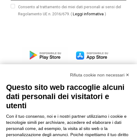
Consento al trattamento dei miei dati personali ai sensi del
Regolamento UE n. 2016/679.
(
Leggi informativa
)
Rifiuta cookie non necessari ✕
Questo sito web raccoglie alcuni
dati personali dei visitatori e
Modello organizzativo, gestione e controllo – D. lgs.
231/2001
utenti
Politica di gruppo
Con il tuo consenso, noi e i nostri partner utilizziamo i cookie e
Condizioni generali di vendita DKC Europe
tecnologie simili per archiviare, accedere ed elaborare i dati
Condizioni generali di vendita DKC Power Solutions
personali come, ad esempio, la visita al sito web o la
Condizioni generali di acquisto
personalizzazione degli annunci. Poiché rispettiamo il tuo diritto