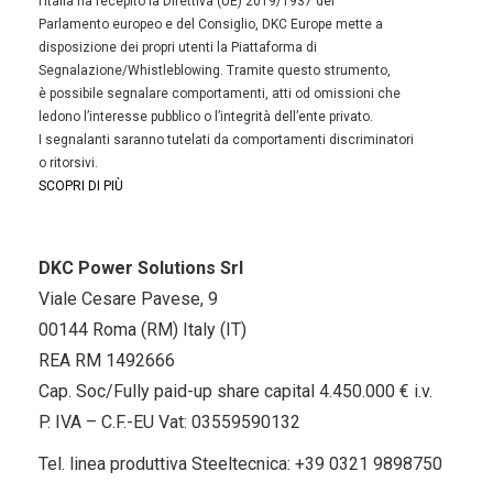
l’Italia ha recepito la Direttiva (UE) 2019/1937 del
Parlamento europeo e del Consiglio, DKC Europe mette a
disposizione dei propri utenti la Piattaforma di
Segnalazione/Whistleblowing. Tramite questo strumento,
è possibile segnalare comportamenti, atti od omissioni che
ledono l’interesse pubblico o l’integrità dell’ente privato.
I segnalanti saranno tutelati da comportamenti discriminatori
o ritorsivi.
SCOPRI DI PIÙ
DKC Power Solutions Srl
Viale Cesare Pavese, 9
00144 Roma (RM) Italy (IT)
REA RM 1492666
Cap. Soc/Fully paid-up share capital 4.450.000 € i.v.
P. IVA – C.F.-EU Vat: 03559590132
Tel. linea produttiva Steeltecnica:
+39 0321 9898750