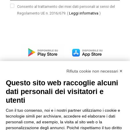
Consento al trattamento dei miei dati personali ai sensi del
Regolamento UE n. 2016/679.
(
Leggi informativa
)
Rifiuta cookie non necessari ✕
Questo sito web raccoglie alcuni
dati personali dei visitatori e
Modello organizzativo, gestione e controllo – D. lgs.
231/2001
utenti
Politica di gruppo
Con il tuo consenso, noi e i nostri partner utilizziamo i cookie e
Condizioni generali di vendita DKC Europe
tecnologie simili per archiviare, accedere ed elaborare i dati
Condizioni generali di vendita DKC Power Solutions
personali come, ad esempio, la visita al sito web o la
Condizioni generali di acquisto
personalizzazione degli annunci. Poiché rispettiamo il tuo diritto