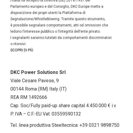
l’Italia ha recepito la Direttiva (UE) 2019/1937 del
Parlamento europeo e del Consiglio, DKC Europe mette a
disposizione dei propri utenti la Piattaforma di
Segnalazione/Whistleblowing. Tramite questo strumento,
è possibile segnalare comportamenti, atti od omissioni che
ledono l’interesse pubblico o l’integrità dell’ente privato.
I segnalanti saranno tutelati da comportamenti discriminatori
o ritorsivi.
SCOPRI DI PIÙ
DKC Power Solutions Srl
Viale Cesare Pavese, 9
00144 Roma (RM) Italy (IT)
REA RM 1492666
Cap. Soc/Fully paid-up share capital 4.450.000 € i.v.
P. IVA – C.F.-EU Vat: 03559590132
Tel. linea produttiva Steeltecnica:
+39 0321 9898750