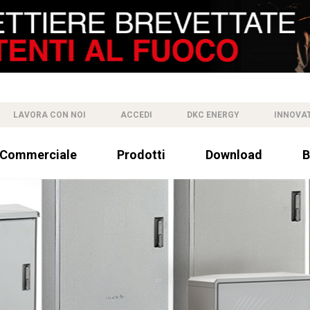
LAVORA CON NOI
ACCEDI
DKC ENERGY
INNOVA
 Commerciale
Prodotti
Download
B