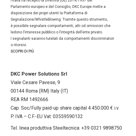
l’Italia ha recepito la Direttiva (UE) 2019/1937 del
Parlamento europeo e del Consiglio, DKC Europe mette a
disposizione dei propri utenti la Piattaforma di
Segnalazione/Whistleblowing. Tramite questo strumento,
è possibile segnalare comportamenti, atti od omissioni che
ledono l’interesse pubblico o l’integrità dell’ente privato.
I segnalanti saranno tutelati da comportamenti discriminatori
o ritorsivi.
SCOPRI DI PIÙ
DKC Power Solutions Srl
Viale Cesare Pavese, 9
00144 Roma (RM) Italy (IT)
REA RM 1492666
Cap. Soc/Fully paid-up share capital 4.450.000 € i.v.
P. IVA – C.F.-EU Vat: 03559590132
Tel. linea produttiva Steeltecnica:
+39 0321 9898750