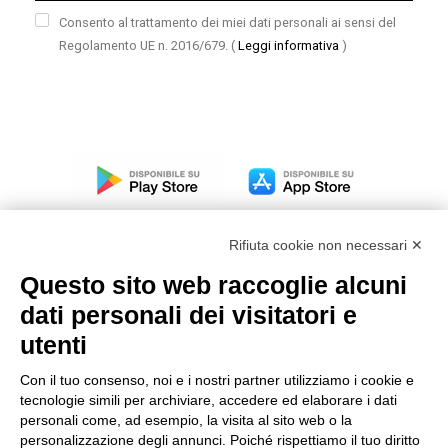
Consento al trattamento dei miei dati personali ai sensi del
Regolamento UE n. 2016/679.
(
Leggi informativa
)
Rifiuta cookie non necessari ✕
Questo sito web raccoglie alcuni
dati personali dei visitatori e
Modello organizzativo, gestione e controllo – D. lgs.
231/2001
utenti
Politica di gruppo
Con il tuo consenso, noi e i nostri partner utilizziamo i cookie e
Condizioni generali di vendita DKC Europe
tecnologie simili per archiviare, accedere ed elaborare i dati
Condizioni generali di vendita DKC Power Solutions
personali come, ad esempio, la visita al sito web o la
Condizioni generali di acquisto
personalizzazione degli annunci. Poiché rispettiamo il tuo diritto