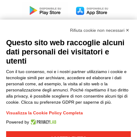
Rifiuta cookie non necessari ✕
Questo sito web raccoglie alcuni
dati personali dei visitatori e
Modello organizzativo, gestione e controllo – D. lgs.
231/2001
utenti
Politica di gruppo
Con il tuo consenso, noi e i nostri partner utilizziamo i cookie e
Condizioni generali di vendita DKC Europe
tecnologie simili per archiviare, accedere ed elaborare i dati
Condizioni generali di vendita DKC Power Solutions
personali come, ad esempio, la visita al sito web o la
Condizioni generali di acquisto
personalizzazione degli annunci. Poiché rispettiamo il tuo diritto
alla privacy, è possibile scegliere di non consentire alcuni tipi di
Codice etico
cookie. Clicca su preferenze GDPR per saperne di più.
Visualizza la Cookie Policy Completa
Connettiti con noi
Powered by
FACEBOOK
/
LINKEDIN
/
YOUTUBE
/
INSTAGRAM
/
TWITTER