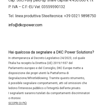
Cap. Soc/Fully paid-up share capital 4.450.000 € i.v.
P. IVA – C.F.-EU Vat: 03559590132
Tel. linea produttiva Steeltecnica:
+39 0321 9898750
info@dkcpower.com
Hai qualcosa da segnalare a DKC Power Solutions?
In ottemperanza al Decreto Legislativo 24/2023, col quale
l’Italia ha recepito la Direttiva (UE) 2019/1937 del
Parlamento europeo e del Consiglio, DKC Europe mette a
disposizione dei propri utenti la Piattaforma di
Segnalazione/Whistleblowing. Tramite questo strumento,
è possibile segnalare comportamenti, atti od omissioni che
ledono l’interesse pubblico o l’integrità dell’ente privato.
I segnalanti saranno tutelati da comportamenti discriminatori
o ritorsivi.
SCOPRI DI PIÙ