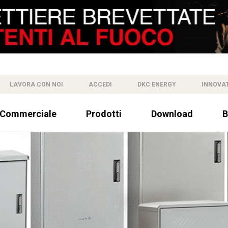
LAVORA CON NOI
ACCEDI
DKC ENERGY
INNOVA
 Commerciale
Prodotti
Download
B