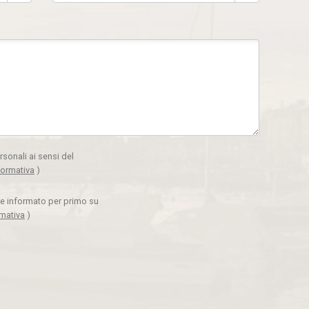
rsonali ai sensi del
formativa
)
ere informato per primo su
rmativa
)