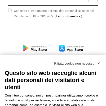
Consento al trattamento dei miei dati personali ai sensi del
Regolamento UE n. 2016/679.
(
Leggi informativa
)
Rifiuta cookie non necessari ✕
Questo sito web raccoglie alcuni
dati personali dei visitatori e
Modello organizzativo, gestione e controllo – D. lgs.
231/2001
utenti
Politica di gruppo
Con il tuo consenso, noi e i nostri partner utilizziamo i cookie e
Condizioni generali di vendita DKC Europe
tecnologie simili per archiviare, accedere ed elaborare i dati
Condizioni generali di vendita DKC Power Solutions
personali come, ad esempio, la visita al sito web o la