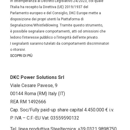
In ottemperanza al Decreto Legislativo 24/2023, col quale
l’Italia ha recepito la Direttiva (UE) 2019/1937 del
Parlamento europeo e del Consiglio, DKC Europe mette a
disposizione dei propri utenti la Piattaforma di
Segnalazione/Whistleblowing. Tramite questo strumento,
è possibile segnalare comportamenti, atti od omissioni che
ledono l’interesse pubblico o l’integrità dell’ente privato.
I segnalanti saranno tutelati da comportamenti discriminatori
o ritorsivi.
SCOPRI DI PIÙ
DKC Power Solutions Srl
Viale Cesare Pavese, 9
00144 Roma (RM) Italy (IT)
REA RM 1492666
Cap. Soc/Fully paid-up share capital 4.450.000 € i.v.
P. IVA – C.F.-EU Vat: 03559590132
Tel. linea produttiva Steeltecnica:
+39 0321 9898750