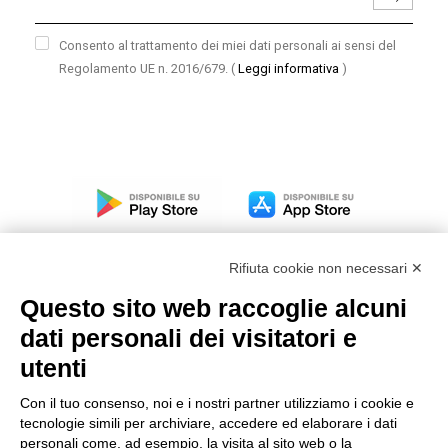
Consento al trattamento dei miei dati personali ai sensi del
Regolamento UE n. 2016/679.
(
Leggi informativa
)
Rifiuta cookie non necessari ✕
Questo sito web raccoglie alcuni
dati personali dei visitatori e
Modello organizzativo, gestione e controllo – D. lgs.
231/2001
utenti
Politica di gruppo
Con il tuo consenso, noi e i nostri partner utilizziamo i cookie e
Condizioni generali di vendita DKC Europe
tecnologie simili per archiviare, accedere ed elaborare i dati
Condizioni generali di vendita DKC Power Solutions
personali come, ad esempio, la visita al sito web o la