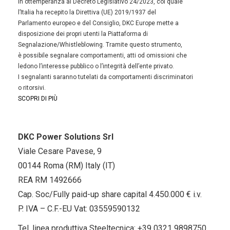
In ottemperanza al Decreto Legislativo 24/2023, col quale
l’Italia ha recepito la Direttiva (UE) 2019/1937 del
Parlamento europeo e del Consiglio, DKC Europe mette a
disposizione dei propri utenti la Piattaforma di
Segnalazione/Whistleblowing. Tramite questo strumento,
è possibile segnalare comportamenti, atti od omissioni che
ledono l’interesse pubblico o l’integrità dell’ente privato.
I segnalanti saranno tutelati da comportamenti discriminatori
o ritorsivi.
SCOPRI DI PIÙ
DKC Power Solutions Srl
Viale Cesare Pavese, 9
00144 Roma (RM) Italy (IT)
REA RM 1492666
Cap. Soc/Fully paid-up share capital 4.450.000 € i.v.
P. IVA – C.F.-EU Vat: 03559590132
Tel. linea produttiva Steeltecnica:
+39 0321 9898750