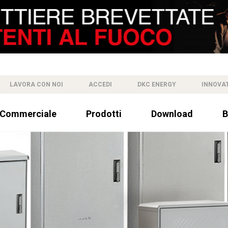
LAVORA CON NOI
ACCEDI
DKC ENERGY
INNOVA
 Commerciale
Prodotti
Download
B