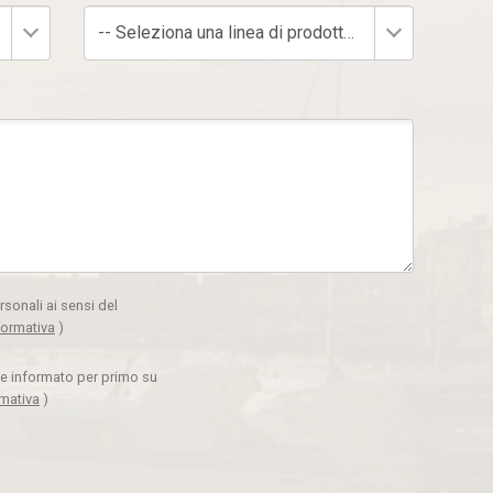
-- Seleziona una linea di prodotto --
rsonali ai sensi del
formativa
)
ere informato per primo su
rmativa
)