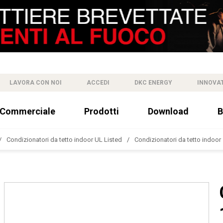
LAVORA CON NOI
ACCEDI
DKC ENERGY
INNOVA
 Commerciale
Prodotti
Download
B
Condizionatori da tetto indoor UL Listed
Condizionatori da tetto indoo