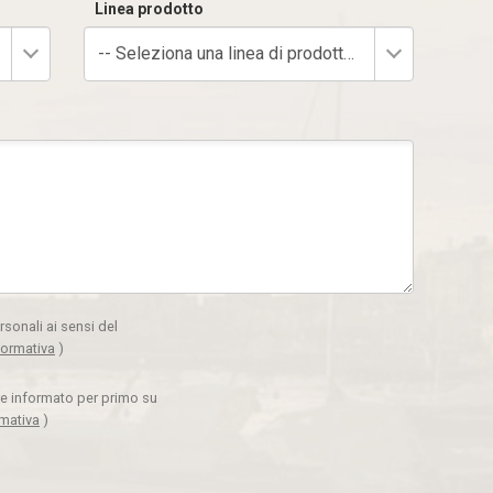
Linea prodotto
-- Seleziona una linea di prodotto --
rsonali ai sensi del
formativa
)
ere informato per primo su
rmativa
)