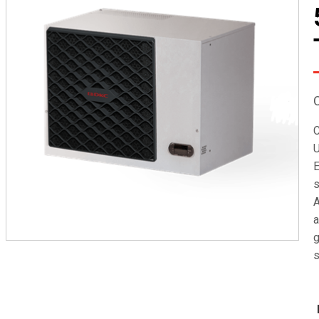
C
U
E
s
A
a
g
s