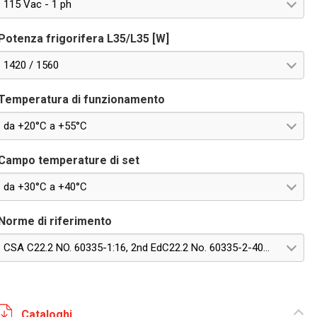
115 Vac - 1 ph
Potenza frigorifera L35/L35 [W]
1420 / 1560
Temperatura di funzionamento
da +20°C a +55°C
Campo temperature di set
da +30°C a +40°C
Norme di riferimento
CSA C22.2 NO. 60335-1:16, 2nd EdC22.2 No. 60335-2-40:22, Edition 4
Cataloghi