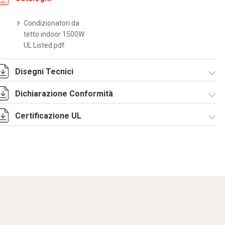
Condizionatori da
tetto indoor 1500W
UL Listed.pdf
Disegni Tecnici
Dichiarazione Conformità
DF0004.pdf
DF0004.DXF
SE0557.pdf
ST0502.zip
Certificazione UL
CE Declaration -
Condizionatori
CE.pdf
CertificateofCompliance
- Indoor roof
mounted.pdf