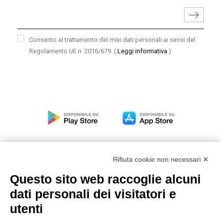
Consento al trattamento dei miei dati personali ai sensi del
Regolamento UE n. 2016/679.
(
Leggi informativa
)
Rifiuta cookie non necessari ✕
Questo sito web raccoglie alcuni
Modello organizzativo, gestione e controllo – D. lgs.
dati personali dei visitatori e
231/2001
utenti
Politica di gruppo
Condizioni generali di vendita DKC Europe