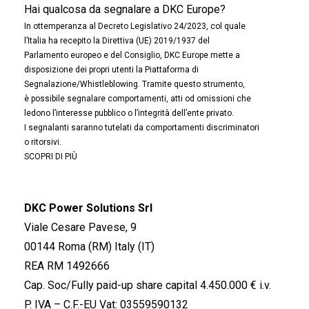
Hai qualcosa da segnalare a DKC Europe?
In ottemperanza al Decreto Legislativo 24/2023, col quale
l’Italia ha recepito la Direttiva (UE) 2019/1937 del
Parlamento europeo e del Consiglio, DKC Europe mette a
disposizione dei propri utenti la Piattaforma di
Segnalazione/Whistleblowing. Tramite questo strumento,
è possibile segnalare comportamenti, atti od omissioni che
ledono l’interesse pubblico o l’integrità dell’ente privato.
I segnalanti saranno tutelati da comportamenti discriminatori
o ritorsivi.
SCOPRI DI PIÙ
DKC Power Solutions Srl
Viale Cesare Pavese, 9
00144 Roma (RM) Italy (IT)
REA RM 1492666
Cap. Soc/Fully paid-up share capital 4.450.000 € i.v.
P. IVA – C.F.-EU Vat: 03559590132