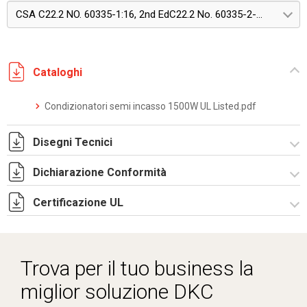
CSA C22.2 NO. 60335-1:16, 2nd EdC22.2 No. 60335-2-40:22, Edition 4
Cataloghi
Condizionatori semi incasso 1500W UL Listed.pdf
Disegni Tecnici
Dichiarazione Conformità
DF0104.pdf
DF0104.DXF
Certificazione UL
CE Declaration - Condizionatori UL.pdf
SE0552.pdf
CertificateofCompliance - Indoor wall mounted.pdf
ST0533.zip
Trova per il tuo business la
miglior soluzione DKC