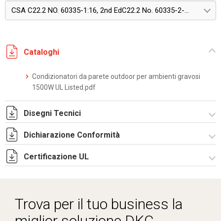
CSA C22.2 NO. 60335-1:16, 2nd EdC22.2 No. 60335-2-40:22, Edition 4
Cataloghi
Condizionatori da parete outdoor per ambienti gravosi
1500W UL Listed.pdf
Disegni Tecnici
Dichiarazione Conformità
DF0061.pdf
DF0061.DXF
Certificazione UL
CE Declaration - Condizionatori UL.pdf
SE0550.pdf
CertificateofCompliance - Indoor wall mounted.pdf
ST0529.zip
Trova per il tuo business la
miglior soluzione DKC