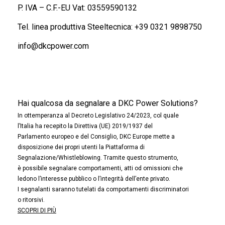
P. IVA – C.F.-EU Vat: 03559590132
Tel. linea produttiva Steeltecnica:
+39 0321 9898750
info@dkcpower.com
Hai qualcosa da segnalare a DKC Power Solutions?
In ottemperanza al Decreto Legislativo 24/2023, col quale
l’Italia ha recepito la Direttiva (UE) 2019/1937 del
Parlamento europeo e del Consiglio, DKC Europe mette a
disposizione dei propri utenti la Piattaforma di
Segnalazione/Whistleblowing. Tramite questo strumento,
è possibile segnalare comportamenti, atti od omissioni che
ledono l’interesse pubblico o l’integrità dell’ente privato.
I segnalanti saranno tutelati da comportamenti discriminatori
o ritorsivi.
SCOPRI DI PIÙ