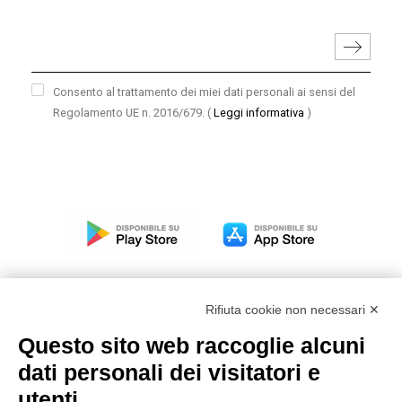
Consento al trattamento dei miei dati personali ai sensi del
Regolamento UE n. 2016/679.
(
Leggi informativa
)
Rifiuta cookie non necessari ✕
Questo sito web raccoglie alcuni
Modello organizzativo, gestione e controllo – D. lgs.
dati personali dei visitatori e
231/2001
utenti
Politica di gruppo