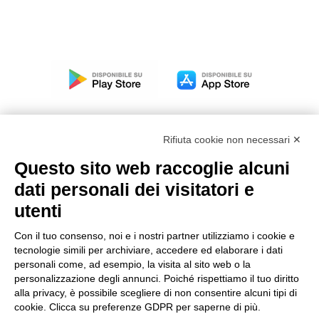
Rifiuta cookie non necessari ✕
Questo sito web raccoglie alcuni
Modello organizzativo, gestione e controllo – D. lgs.
dati personali dei visitatori e
231/2001
utenti
Politica di gruppo
Condizioni generali di vendita DKC Europe
Con il tuo consenso, noi e i nostri partner utilizziamo i cookie e
Condizioni generali di vendita DKC Power Solutions
tecnologie simili per archiviare, accedere ed elaborare i dati
Condizioni generali di acquisto
personali come, ad esempio, la visita al sito web o la
personalizzazione degli annunci. Poiché rispettiamo il tuo diritto
Codice etico
alla privacy, è possibile scegliere di non consentire alcuni tipi di
cookie. Clicca su preferenze GDPR per saperne di più.