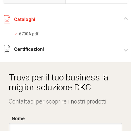
Cataloghi
6700A.pdf
Certificazioni
IMQ_CA02.02791 sistemi rigidi inox.pdf
DCMT_05026_0120044696_0013321839_ELE40320CS001.
Trova per il tuo business la
miglior soluzione DKC
Contattaci per scoprire i nostri prodotti
Nome