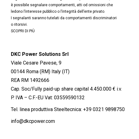
è possibile segnalare comportamenti, atti od omissioni che
ledono l’interesse pubblico o l’integrità dell’ente privato.
I segnalanti saranno tutelati da comportamenti discriminatori
o ritorsivi.
SCOPRI DI PIÙ
DKC Power Solutions Srl
Viale Cesare Pavese, 9
00144 Roma (RM) Italy (IT)
REA RM 1492666
Cap. Soc/Fully paid-up share capital 4.450.000 € i.v.
P. IVA – C.F.-EU Vat: 03559590132
Tel. linea produttiva Steeltecnica:
+39 0321 9898750
info@dkcpower.com