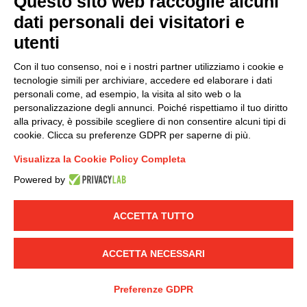
Questo sito web raccoglie alcuni
Modello organizzativo, gestione e controllo – D. lgs.
dati personali dei visitatori e
231/2001
utenti
Politica di gruppo
Condizioni generali di vendita DKC Europe
Con il tuo consenso, noi e i nostri partner utilizziamo i cookie e
Condizioni generali di vendita DKC Power Solutions
tecnologie simili per archiviare, accedere ed elaborare i dati
Condizioni generali di acquisto
personali come, ad esempio, la visita al sito web o la
personalizzazione degli annunci. Poiché rispettiamo il tuo diritto
Codice etico
alla privacy, è possibile scegliere di non consentire alcuni tipi di
cookie. Clicca su preferenze GDPR per saperne di più.
Connettiti con noi
Visualizza la Cookie Policy Completa
FACEBOOK
/
LINKEDIN
/
YOUTUBE
/
INSTAGRAM
/
Powered by
TWITTER
ACCETTA TUTTO
© 2019 - DKC Europe
-
-
Privacy
Cookies
Modifica preferenze
-
Cookie
Yourbiz
ACCETTA NECESSARI
Preferenze GDPR