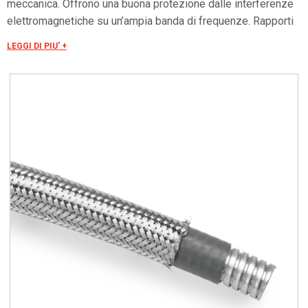
meccanica. Offrono una buona protezione dalle interferenze
elettromagnetiche su un’ampia banda di frequenze. Rapporti
di prova LAPI Laboratorio Prevenzione Incendi srl: •
LEGGI DI PIU' +
No.1181.0DC0030/11 secondo EN ISO 11925-2 •
No.1181.5AF0010/11 secondo NF X 10-702-1 •
No.1181.5AF0020/11 secondo NF X 70-100-1 •
No.1181.5AF0030/11 secondo NF F 16-101