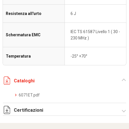
Resistenza all'urto
6 J
IEC TS 61587 Livello 1 ( 30 -
Schermatura EMC
230 MHz )
Temperatura
-25° +70°
Cataloghi
6071ET.pdf
Certificazioni
LAPI EN 45545-2 6071ET-ETX Rapporto prova.pdf