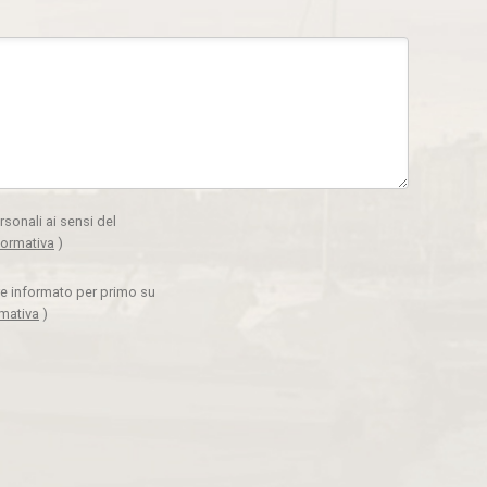
rsonali ai sensi del
formativa
)
ere informato per primo su
rmativa
)