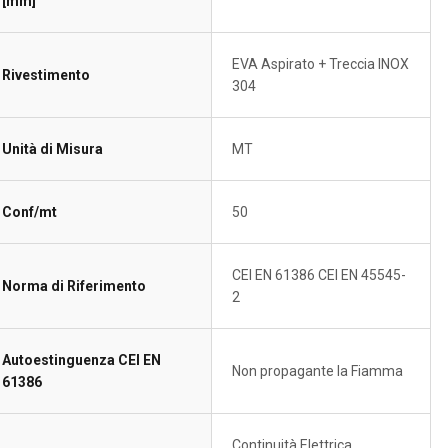
[mm]
EVA Aspirato + Treccia INOX
Rivestimento
304
Unità di Misura
MT
Conf/mt
50
CEI EN 61386 CEI EN 45545-
Norma di Riferimento
2
Autoestinguenza CEI EN
Non propagante la Fiamma
61386
Continuità Elettrica