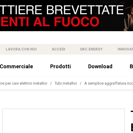
LAVORA CON NOI
ACCEDI
DKC ENERGY
INNOVA
 Commerciale
Prodotti
Download
B
e per cavi elettrici metallici
Tubi metallici
A semplice aggraffatura ricop