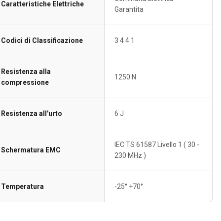
Caratteristiche Elettriche
Garantita
Codici di Classificazione
3 4 4 1
Resistenza alla
1250 N
compressione
Resistenza all'urto
6 J
IEC TS 61587 Livello 1 ( 30 -
Schermatura EMC
230 MHz )
Temperatura
-25° +70°