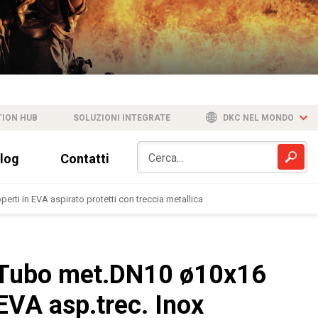
TION HUB
SOLUZIONI INTEGRATE
DKC NEL MONDO
log
Contatti
erti in EVA aspirato protetti con treccia metallica
Tubo met.DN10 ø10x16
EVA asp.trec. Inox