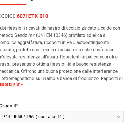
CODICE
6071ETX-010
ubi flessibili ricavati da nastro di acciaio zincato a caldo con
etodo Sendzimir (UNI EN 10346) profilato ad elica a
emplice aggraffatura, ricoperti in PVC autoestinguente
spirato, protetti con treccia di acciaio inox che conferisce
n’elevata resistenza all’usura. Resistenti ai più comuni oli e
rassi, presentano ottima flessibilità e buona resistenza
eccanica. Offrono una buona protezione dalle interferenze
lettromagnetiche su un’ampia banda di frequenze. Rapporti di
EGGI DI PIU' +
rova LAPI Laboratorio Prevenzione Incendi srl: •
No.1181.0DC0030/11 secondo EN ISO 11925-2 •
No.1181.5AF0010/11 secondo NF X 10-702-1 •
Grado IP
No.1181.5AF0020/11 secondo NF X 70-100-1 •
No.1181.5AF0030/11 secondo NF F 16-101
IP44 - IP68 / IP69 ( con racc. T1 )