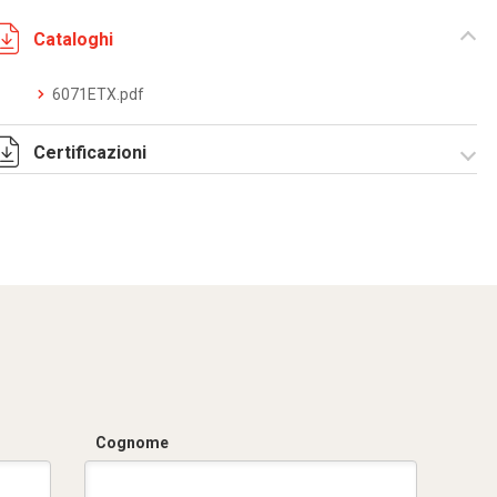
Cataloghi
6071ETX.pdf
Certificazioni
LAPI EN 45545-2
6071ET-ETX
Rapporto prova.pdf
Cognome