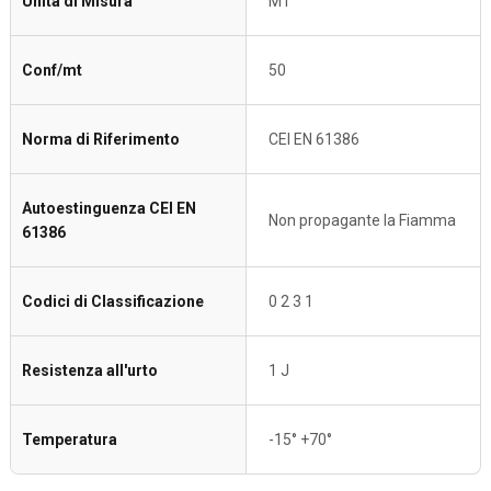
Unità di Misura
MT
Conf/mt
50
Norma di Riferimento
CEI EN 61386
Autoestinguenza CEI EN
Non propagante la Fiamma
61386
Codici di Classificazione
0 2 3 1
Resistenza all'urto
1 J
Temperatura
-15° +70°