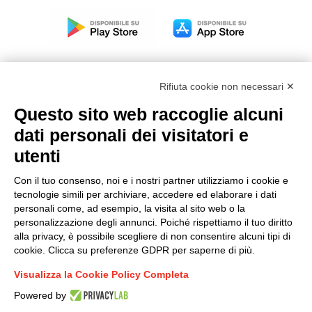
Rifiuta cookie non necessari ✕
Questo sito web raccoglie alcuni
Modello organizzativo, gestione e controllo – D. lgs.
dati personali dei visitatori e
231/2001
utenti
Politica di gruppo
Condizioni generali di vendita DKC Europe
Con il tuo consenso, noi e i nostri partner utilizziamo i cookie e
Condizioni generali di vendita DKC Power Solutions
tecnologie simili per archiviare, accedere ed elaborare i dati
Condizioni generali di acquisto
personali come, ad esempio, la visita al sito web o la
personalizzazione degli annunci. Poiché rispettiamo il tuo diritto
Codice etico
alla privacy, è possibile scegliere di non consentire alcuni tipi di
cookie. Clicca su preferenze GDPR per saperne di più.
Connettiti con noi
Visualizza la Cookie Policy Completa
FACEBOOK
/
LINKEDIN
/
YOUTUBE
/
INSTAGRAM
/
Powered by
TWITTER