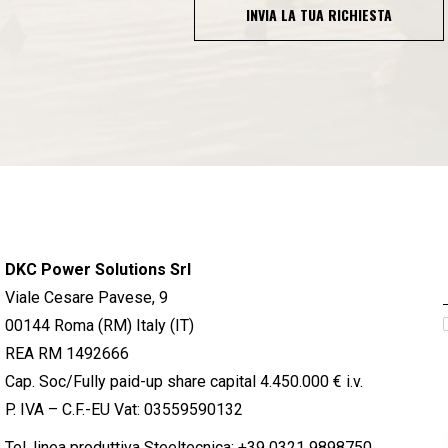
INVIA LA TUA RICHIESTA
DKC Power Solutions Srl
Viale Cesare Pavese, 9
00144 Roma (RM) Italy (IT)
REA RM 1492666
Cap. Soc/Fully paid-up share capital 4.450.000 € i.v.
P. IVA – C.F.-EU Vat: 03559590132
Tel. linea produttiva Steeltecnica:
+39 0321 9898750