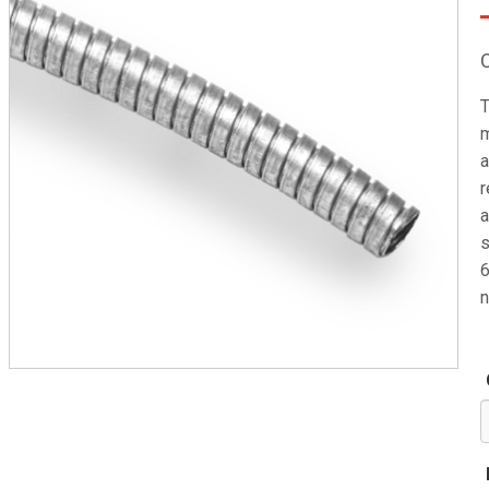
T
m
a
r
a
s
6
n