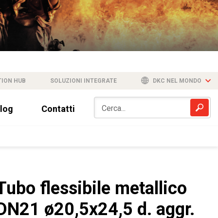
TION HUB
SOLUZIONI INTEGRATE
DKC NEL MONDO
log
Contatti
Tubo flessibile metallico
DN21 ø20,5x24,5 d. aggr.