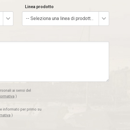
Linea prodotto
-- Seleziona una linea di prodotto --
rsonali ai sensi del
formativa
)
ere informato per primo su
rmativa
)