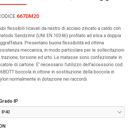
CODICE
667DM20
ubi ﬂessibili ricavati da nastro di acciaio zincato a caldo con
etodo Sendzimir (UNI EN 10346) proﬁlato ad elica a doppia
ggraffatura. Presentano buona ﬂessibilità ed ottima
esistenza meccanica, in modo particolare per le sollecitazioni
 trazione, torsione ed urto. Le matasse sono confezionate in
catole di cartone. E' necessario l'utilizzo dell'accessorio cod.
6BOTT boccola in ottone in sostituzione della boccola in
ylon normalmente in dotazione nei raccordi.
Grado IP
IP40
DN