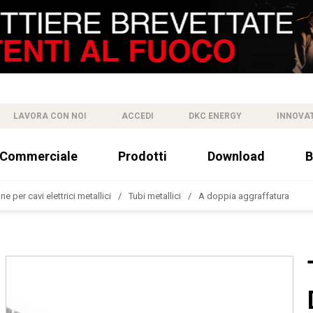
LAVORA CON NOI
ACCEDI
DKC ENERGY
INNOVA
 Commerciale
Prodotti
Download
B
e per cavi elettrici metallici
Tubi metallici
A doppia aggraffatura