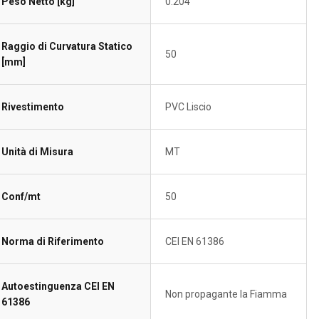
Peso Netto [kg]
0.204
Raggio di Curvatura Statico
50
[mm]
Rivestimento
PVC Liscio
Unità di Misura
MT
Conf/mt
50
Norma di Riferimento
CEI EN 61386
Autoestinguenza CEI EN
Non propagante la Fiamma
61386