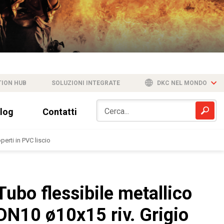
TION HUB
SOLUZIONI INTEGRATE
DKC NEL MONDO
log
Contatti
erti in PVC liscio
Tubo flessibile metallico
DN10 ø10x15 riv. Grigio