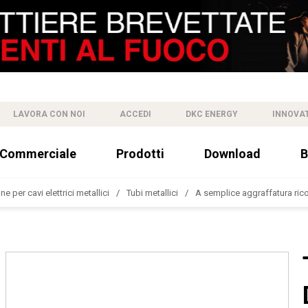
LAVORA CON NOI
ACCEDI
DKC ENERGY
INNOVA
 Commerciale
Prodotti
Download
B
e per cavi elettrici metallici
Tubi metallici
A semplice aggraffatura ricop