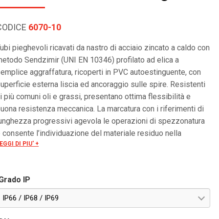
CODICE
6070-10
ubi pieghevoli ricavati da nastro di acciaio zincato a caldo con
etodo Sendzimir (UNI EN 10346) profilato ad elica a
emplice aggraffatura, ricoperti in PVC autoestinguente, con
uperficie esterna liscia ed ancoraggio sulle spire. Resistenti
i più comuni oli e grassi, presentano ottima flessibilità e
uona resistenza meccanica. La marcatura con i riferimenti di
unghezza progressivi agevola le operazioni di spezzonatura
 consente l’individuazione del materiale residuo nella
EGGI DI PIU' +
atassa. Colore grigio scuro
Grado IP
IP66 / IP68 / IP69