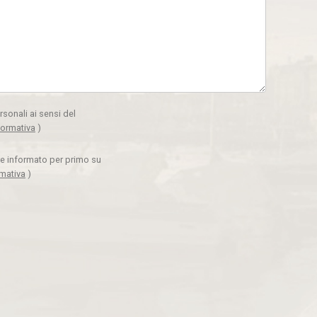
rsonali ai sensi del
formativa
)
ere informato per primo su
rmativa
)