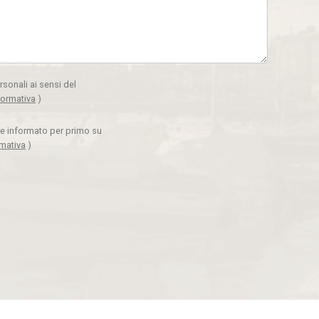
rsonali ai sensi del
formativa
)
ere informato per primo su
rmativa
)