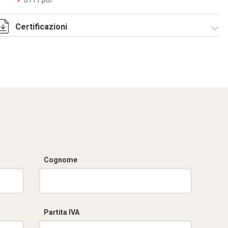
6117.pdf
Certificazioni
DCMT_05026_0120044696_0013321839_ELE40320CS001.PD
IMQ_CA02.05672
sistemi pieghevoli
riv. EVA.pdf
IMQ_CA02.05671
IMQ_EM568 sistemi
sistemi pieghevoli
rigidi zincati
riv. PVC.pdf
filettabili.pdf
IMQ_EM569 sistemi
rigidi zincati non
filettabili.pdf
Cognome
Partita IVA