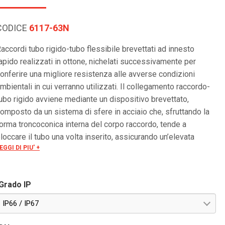
CODICE
6117-63N
accordi tubo rigido-tubo flessibile brevettati ad innesto
apido realizzati in ottone, nichelati successivamente per
onferire una migliore resistenza alle avverse condizioni
mbientali in cui verranno utilizzati. Il collegamento raccordo-
ubo rigido avviene mediante un dispositivo brevettato,
omposto da un sistema di sfere in acciaio che, sfruttando la
orma troncoconica interna del corpo raccordo, tende a
loccare il tubo una volta inserito, assicurando un’elevata
EGGI DI PIU' +
esistenza alla trazione e garantendo una continuità elettrica
el rispetto delle norme CEI EN 61386. La tenuta stagna
P66/67 del sistema è garantita da una guarnizione toroidale
Grado IP
nserita nel raccordo. La semplicità di installazione di questi
accordi consente una notevole riduzione dei tempi di
IP66 / IP67
ontaggio. La particolare cura nell’esecuzione di questi
accordi assicura un perfetto infilaggio dei cavi senza rischio