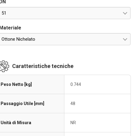
DN
i danneggiamento del rivestimento.
51
Materiale
Ottone Nichelato
Caratteristiche tecniche
Peso Netto [kg]
0.744
Passaggio Utile [mm]
48
Unità di Misura
NR