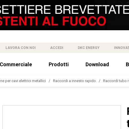
LAVORA CON NOI
ACCEDI
DKC ENERGY
INNOVA
 Commerciale
Prodotti
Download
B
e per cavi elettrici metallici
Raccordi a innesto rapido
Raccordi tubo r