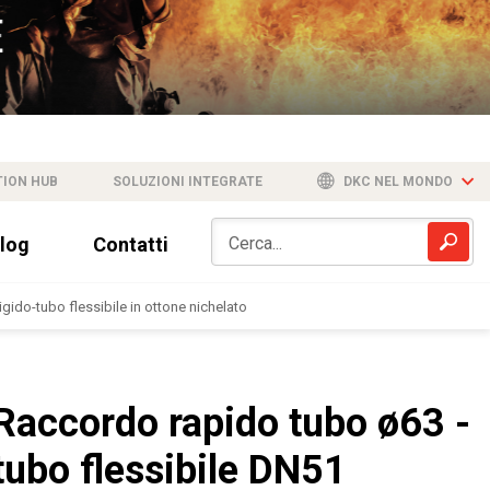
TION HUB
SOLUZIONI INTEGRATE
DKC NEL MONDO
log
Contatti
igido-tubo flessibile in ottone nichelato
Raccordo rapido tubo ø63 -
tubo flessibile DN51