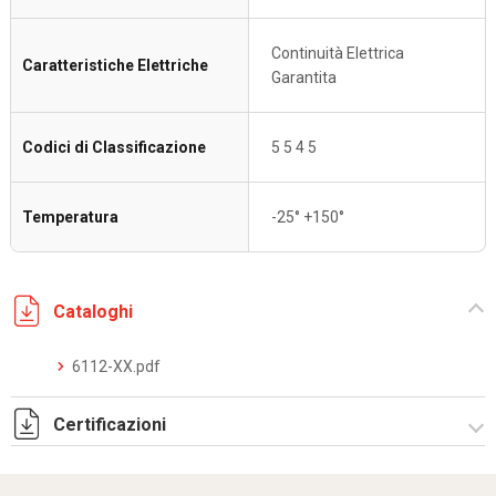
Continuità Elettrica
Caratteristiche Elettriche
Garantita
Codici di Classificazione
5 5 4 5
Temperatura
-25° +150°
Cataloghi
6112-XX.pdf
Certificazioni
DCMT_05026_0120044696_0013321839_ELE40320CS001.