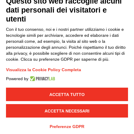
Questo sito web raccoglie alcuni
Modello organizzativo, gestione e controllo – D. lgs.
dati personali dei visitatori e
231/2001
utenti
Politica di gruppo
Condizioni generali di vendita DKC Europe
Con il tuo consenso, noi e i nostri partner utilizziamo i cookie e
Condizioni generali di vendita DKC Power Solutions
tecnologie simili per archiviare, accedere ed elaborare i dati
Condizioni generali di acquisto
personali come, ad esempio, la visita al sito web o la
personalizzazione degli annunci. Poiché rispettiamo il tuo diritto
Codice etico
alla privacy, è possibile scegliere di non consentire alcuni tipi di
cookie. Clicca su preferenze GDPR per saperne di più.
Connettiti con noi
Visualizza la Cookie Policy Completa
FACEBOOK
/
LINKEDIN
/
YOUTUBE
/
INSTAGRAM
/
Powered by
TWITTER
ACCETTA TUTTO
© 2019 - DKC Europe
-
-
Privacy
Cookies
Modifica preferenze
-
Cookie
Yourbiz
ACCETTA NECESSARI
Preferenze GDPR