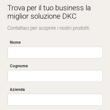
IMQ_CA02.02791 sistemi rigidi inox.pdf
Trova per il tuo business la
IMQ_EM568 sistemi rigidi zincati filettabili.pdf
miglior soluzione DKC
IMQ_EM569 sistemi rigidi zincati non filettabili.pdf
Contattaci per scoprire i nostri prodotti
Nome
Cognome
Azienda