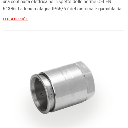
una continuità elettrica nel rispetto delle norme CEI EN
61386. La tenuta stagna IP66/67 del sistema è garantita da
una guarnizione toroidale inserita nel raccordo, per assicurare
LEGGI DI PIU' +
tale requisito è necessario eseguire alcune elementari
istruzioni: - taglio ortogonale del tubo e relativa asportazione
delle bave per evitare il danneggiamento della guarnizione e
del rivestimento dei cavi durante l’infilaggio; - eseguire
l’accoppiamento spingendo il tubo in battuta, vincendo
l’attrito della guarnizione con una leggera rotazione. La
semplicità di installazione di questi raccordi, che consente
una notevole riduzione dei tempi di montaggio, ha riscosso
grande interesse, tanto da soppiantare quasi definitivamente
tutte le altre soluzioni di raccordo fra tubi. Per assecondare
le esigenze di installazione, sono prodotti raccordi di tipo:
tubo-tubo, tubo rigidotubo flessibile, tubo-scatola, tubo-
filetto femmina. La filettatura è metrica ISO in conformità con
le norme CEI EN 60423. La particolare cura nell’esecuzione di
questi raccordi assicura un perfetto infilaggio dei cavi senza