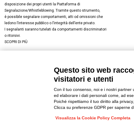
disposizione dei propri utenti la Piattaforma di
Segnalazione/Whistleblowing. Tramite questo strumento,
è possibile segnalare comportamenti, atti od omissioni che
ledono l’interesse pubblico o l’integrità dell’ente privato.
I segnalanti saranno tutelati da comportamenti discriminatori
o ritorsivi.
SCOPRI DI PIÙ
Questo sito web raccog
Connettiti con noi
FACEBOOK
/
LINKEDIN
/
YOUTUBE
/
I
visitatori e utenti
© 2019 - DKC Europe
/
Privacy
-
Cookies
-
Modifica preferenze Co
Con il tuo consenso, noi e i nostri partner 
ed elaborare i dati personali come, ad esem
Poiché rispettiamo il tuo diritto alla privacy
Clicca su preferenze GDPR per saperne di
Visualizza la Cookie Policy Completa