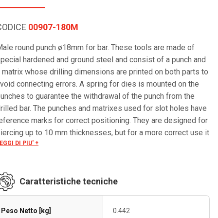
CODICE
00907-180M
ale round punch ø18mm for bar. These tools are made of
pecial hardened and ground steel and consist of a punch and
 matrix whose drilling dimensions are printed on both parts to
void connecting errors. A spring for dies is mounted on the
unches to guarantee the withdrawal of the punch from the
rilled bar. The punches and matrixes used for slot holes have
eference marks for correct positioning. They are designed for
iercing up to 10 mm thicknesses, but for a more correct use it
EGGI DI PIU' +
s inadvisable to pierce bars with a thickness greater than the
unch’s diameter. Suitable for piercing rigid or flexible copper
nd aluminium bars. If piercing of flexible bars is envisaged,
Caratteristiche tecniche
ts applications must be specified at the moment of purchase.
 manual detailed instructions for use is provided with the
ool.
Peso Netto [kg]
0.442