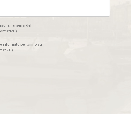
rsonali ai sensi del
formativa
)
ere informato per primo su
rmativa
)