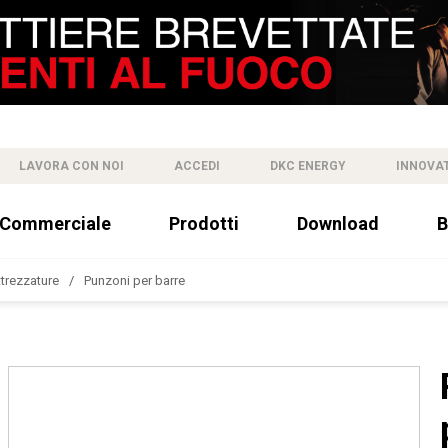
LAVORA CON NOI
ACCEDI
DKC ENERGY
INNOVA
 Commerciale
Prodotti
Download
B
trezzature
Punzoni per barre