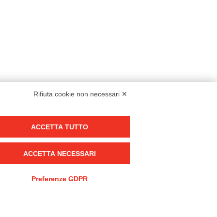
Rifiuta cookie non necessari ✕
Modello organizzativo, gestione e controllo – D. lgs. 231/2001
ACCETTA TUTTO
Politica di gruppo
Condizioni generali di vendita DKC Europe
ACCETTA NECESSARI
Condizioni generali di vendita DKC Power Solutions
Condizioni generali di acquisto
Preferenze GDPR
Codice etico