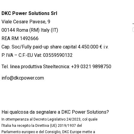
DKC Power Solutions Srl
Viale Cesare Pavese, 9
00144 Roma (RM) Italy (IT)
REA RM 1492666
Cap. Soc/Fully paid-up share capital 4.450.000 € i.v.
P. IVA – C.F.-EU Vat: 03559590132
Tel. linea produttiva Steeltecnica:
+39 0321 9898750
info@dkcpower.com
Hai qualcosa da segnalare a DKC Power Solutions?
In ottemperanza al Decreto Legislativo 24/2023, col quale
l’Italia ha recepito la Direttiva (UE) 2019/1937 del
Parlamento europeo e del Consiglio, DKC Europe mette a