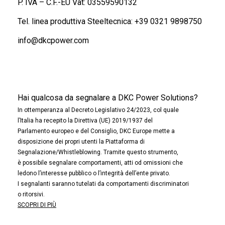
P. IVA – C.F.-EU Vat: 03559590132
Tel. linea produttiva Steeltecnica:
+39 0321 9898750
info@dkcpower.com
Hai qualcosa da segnalare a DKC Power Solutions?
In ottemperanza al Decreto Legislativo 24/2023, col quale
l’Italia ha recepito la Direttiva (UE) 2019/1937 del
Parlamento europeo e del Consiglio, DKC Europe mette a
disposizione dei propri utenti la Piattaforma di
Segnalazione/Whistleblowing. Tramite questo strumento,
è possibile segnalare comportamenti, atti od omissioni che
ledono l’interesse pubblico o l’integrità dell’ente privato.
I segnalanti saranno tutelati da comportamenti discriminatori
o ritorsivi.
SCOPRI DI PIÙ