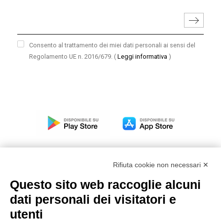
Consento al trattamento dei miei dati personali ai sensi del
Regolamento UE n. 2016/679.
(
Leggi informativa
)
Rifiuta cookie non necessari ✕
Questo sito web raccoglie alcuni
Modello organizzativo, gestione e controllo – D. lgs.
dati personali dei visitatori e
231/2001
utenti
Politica di gruppo